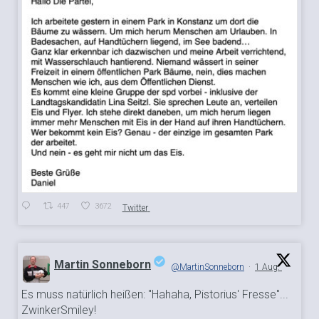
447
3672
Twitter
Martin Sonneborn
@MartinSonneborn
·
1 Aug.
Es muss natürlich heißen: "Hahaha, Pistorius' Fresse"...
;
ZwinkerSmiley!