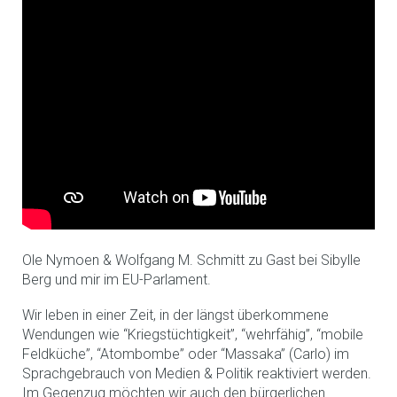
Ole Nymoen & Wolfgang M. Schmitt zu Gast bei Sibylle
Berg und mir im EU-Parlament.
Wir leben in einer Zeit, in der längst überkommene
Wendungen wie “Kriegstüchtigkeit”, “wehrfähig”, “mobile
Feldküche”, “Atombombe” oder “Massaka” (Carlo) im
Sprachgebrauch von Medien & Politik reaktiviert werden.
Im Gegenzug möchten wir auch den bürgerlichen