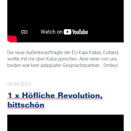
Die neue Außenbeauftragte der EU Kaja Kallas, Estland,
wollte mit mir über Kuba sprechen. Aber einer von uns
beiden war kein adäquater Gesprächspartner… Smiley!
06.04.2025
1 x Höfliche Revolution,
bittschön