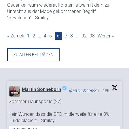
Gedankenraum wiederaufforsten; etwa mit dem zu
Unrecht aus der Mode gekommenen Begriff
“Revolution”… Smiley!
« Zurück
1
2
…
4
5
6
7
8
…
92
93
Weiter »
ZU ALLEN BEITRÄGEN
Martin Sonneborn
@MartinSonneborn
·
19h
Sommerurlaubsposts (27)
;
Kein Wunder, dass die SPD mittlerweile für eine 3%-
Hürde plädiert... Smiley!