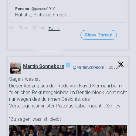
Ponono
@ponono1910
Hahaha, Pistorius Fresse
13
220
Twitter
Show Thread
Martin Sonneborn
@MartinSonneborn
·
30 Juli
Sagen, was ist
;
Dieser Auszug aus der Rede von Navid Kermani beim
feierlichen Rekrutengelöbnis im Bendlerblock lohnt nicht
nur wegen des dummen Gesichts, das
Verteidigungsminister Pistolius dabei macht... Smiley!
"Zu sagen, was ist, bleibt