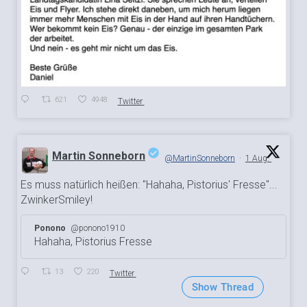
621
4948
Twitter
Martin Sonneborn
@MartinSonneborn
·
1 Aug.
Es muss natürlich heißen: "Hahaha, Pistorius' Fresse"...
;
ZwinkerSmiley!
Ponono
@ponono1910
Hahaha, Pistorius Fresse
13
220
Twitter
Show Thread