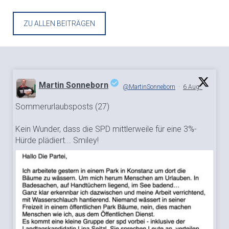
ZU ALLEN BEITRÄGEN
Martin Sonneborn
@MartinSonneborn
·
6 Aug.
Sommerurlaubsposts (27)
;
Kein Wunder, dass die SPD mittlerweile für eine 3%-
Hürde plädiert... Smiley!