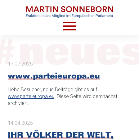
HOME
AKTUELLES
17.07.2026
VIDEOS
www.parteieuropa.eu
TERMINE
CV
Liebe Besucher, neue Beiträge gibt es auf
www.parteieuropa.eu
. Diese Seite wird demnächst
KONTAKT
archiviert.
14.04.2026
IHR VÖLKER DER WELT,