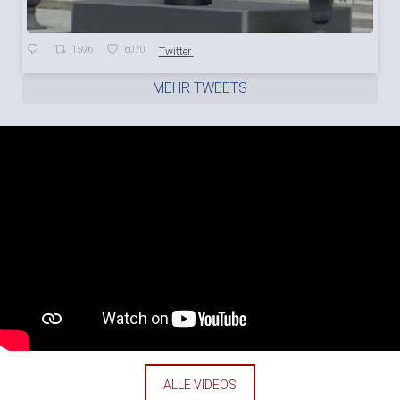
1596
6070
Twitter
MEHR TWEETS
ALLE VIDEOS