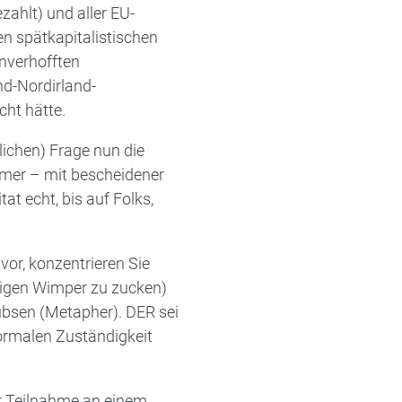
ahlt) und aller EU-
en spätkapitalistischen
unverhofften
nd-Nordirland-
cht hätte.
lichen) Frage nun die
Mamer – mit bescheidener
tat echt, bis auf Folks,
or, konzentrieren Sie
nzigen Wimper zu zucken)
ubsen (Metapher). DER sei
formalen Zuständigkeit
r Teilnahme an einem