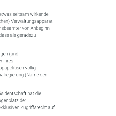
) etwas seltsam wirkende
schen) Verwaltungsapparat
ionsbeamter von Anbeginn
 dass als geradezu
ngen (und
r ihres
papolitisch völlig
onalregierung (Name den
sidentschaft hat die
ogenplatz der
klusiven Zugriffsrecht auf