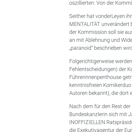
oszillierten: Von der Kom
Seither hat vonderLeyen ih
MENTALITÄT unverändert be
der Kommission soll sie a
an mit Ablehnung und Wider
„paranoid“ beschrieben wir
Folgerichtigerweise werden
Fehlentscheidungen) der K
Führerinnenpenthouse getrof
kenntnisfreien Komikerduo 
Autoren bekannt), die dort 
Nach dem für den Rest der
Bundeskanzlerin sich mit J
INOFFIZIELLEN Ratspräside
die Exekutivagentur der Eu