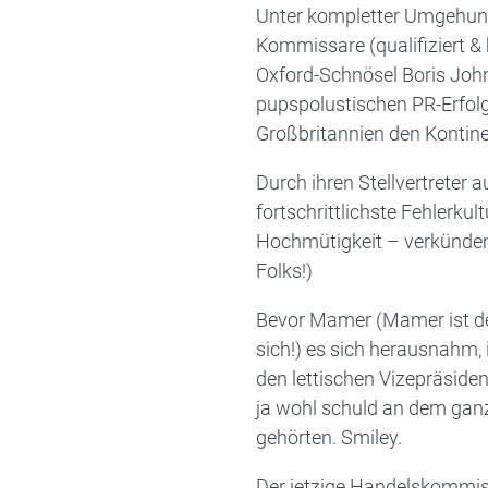
Unter kompletter Umgehung
Kommissare (qualifiziert & 
Oxford-Schnösel Boris John
pupspolustischen PR-Erfolg
Großbritannien den Kontine
Durch ihren Stellvertreter 
fortschrittlichste Fehlerku
Hochmütigkeit – verkünden lie
Folks!)
Bevor Mamer (Mamer ist de
sich!) es sich herausnahm,
den lettischen Vizepräside
ja wohl schuld an dem ganz
gehörten. Smiley.
Der jetzige Handelskommis