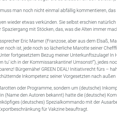
ss man noch nicht einmal abfällig kommentieren, das spr
yen wieder etwas verkünden. Sie selbst erschien natürlic
er Spaziergang mit Stöcken, das, was die Alten immer mach
precher Eric Mamer (Franzose, aber aus dem Elsaß, Man
 noch ist, jede noch so lächerliche Marotte seiner Chefff
ter fortgesetztem Bezug meiner Unterkunftszulage! In H
en tu’ ich in der Kommissarskantine! Umsonst!“), jedes no
renz! Bürgernähe! GREEN DEAL! Initiativrecht fürs – ha
schütternde Inkompetenz seiner Vorgesetzten nach außen z
Marotten oder Programme, sondern um (deutsche) Inkomp
in (Name den Autoren bekannt) hatte die (deutsche) Ko
reiköpfiges (deutsches) Spezialkommando mit der Ausarbe
Exportbeschränkung für Vakzine beauftragt.