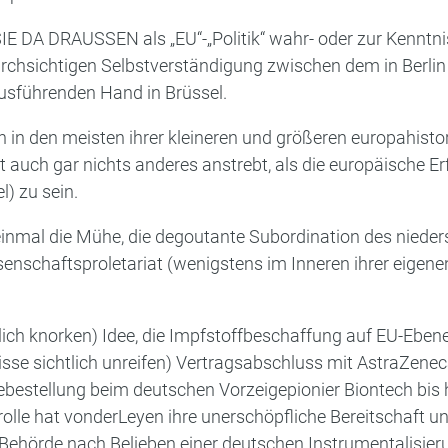
E DA DRAUSSEN als „EU“-„Politik“ wahr- oder zur Kenntni
rchsichtigen Selbstverständigung zwischen dem in Berli
usführenden Hand in Brüssel.
en in den meisten ihrer kleineren und größeren europahist
t auch gar nichts anderes anstrebt, als die europäische Er
) zu sein.
einmal die Mühe, die degoutante Subordination des niede
enschaftsproletariat (wenigstens im Inneren ihrer eigene
lich knorken) Idee, die Impfstoffbeschaffung auf EU-Ebene
sse sichtlich unreifen) Vertragsabschluss mit AstraZeneca
ebestellung beim deutschen Vorzeigepionier Biontech bis
rolle hat vonderLeyen ihre unerschöpfliche Bereitschaft unt
Behörde nach Belieben einer deutschen Instrumentalisier