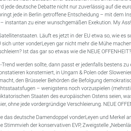
d jede deutsche Debatte nicht nur zuverlässig auf die eu
bringt jede in Berlin getroffene Entscheidung – mit dem I
– instantan zu einer wunschgemäßen Exekution. My Ass
Satellitenstaaten. Läuft es jetzt in der EU etwa so, wie es
sich unter vonderLeyen gar nicht mehr die Mühe machen,
schleiern? Ist das gar so etwas wie die NEUE OFFENHEIT
U-Trend werden sollte, dann passt er jedenfalls bestens zu
onstatieren konsterniert, in Ungarn & Polen oder Sloweni
macht, den Brüsseler Behörden die Befolgung demokratisc
sstaatsfugen – wenigstens noch vorzuspielen (mehrstim
diktatorischen Staaten des europäischen Ostens seien, was
ier, ohne jede vordergründige Verschleierung. NEUE OFFEN
wäre das deutsche Damendoppel vonderLeyen und Merkel an 
ige Stimmvieh der konservativen EVP, Zweigstelle „Nebenlä