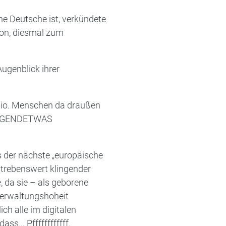
ne Deutsche ist, verkündete
ion, diesmal zum
ugenblick ihrer
 Mio. Menschen da draußen
s IRGENDETWAS
s der nächste „europäische
trebenswert klingender
da sie – als geborene
 Verwaltungshoheit
ch alle im digitalen
ss… Pffffffffffff.