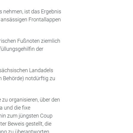
s nehmen, ist das Ergebnis
n ansässigen Frontallappen
orischen Fußnoten ziemlich
füllungsgehilfin der
rsächsischen Landadels
n Behörde) notdürftig zu
 zu organisieren, über den
 und die fixe
 hin zum jüngsten Coup
er Beweis gestellt, die
ung zu überantworten.