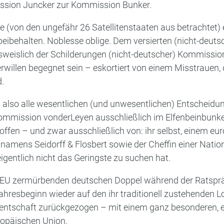
mission Juncker zur Kommission Bunker.
re (von den ungefähr 26 Satellitenstaaten aus betrachtet
ibehalten. Noblesse oblige. Dem versierten (nicht-deut
usweislich der Schilderungen (nicht-deutscher) Kommiss
willen begegnet sein – eskortiert von einem Misstrauen,
d.
 also alle wesentlichen (und unwesentlichen) Entscheidu
ommission vonderLeyen ausschließlich im Elfenbeinbunke
fen – und zwar ausschließlich von: ihr selbst, einem euro
namens Seidorff & Flosbert sowie der Cheffin einer Nati
eigentlich nicht das Geringste zu suchen hat.
 EU zermürbenden deutschen Doppel während der Ratsprä
ahresbeginn wieder auf den ihr traditionell zustehenden L
ntschaft zurückgezogen – mit einem ganz besonderen, ex
ropäischen Union.