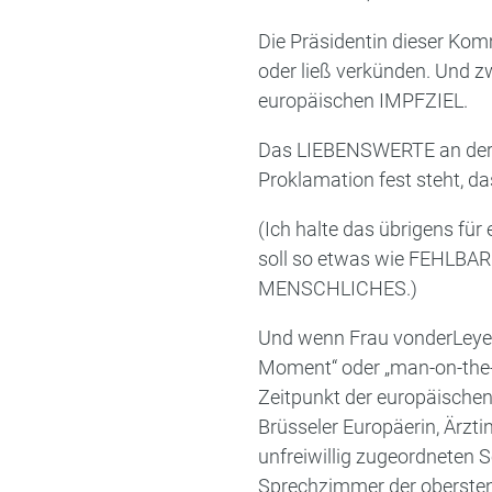
Die Präsidentin dieser Komm
oder ließ verkünden. Und 
europäischen IMPFZIEL.
Das LIEBENSWERTE an derar
Proklamation fest steht, da
(Ich halte das übrigens fü
soll so etwas wie FEHLBAR
MENSCHLICHES.)
Und wenn Frau vonderLeyen 
Moment“ oder „man-on-the-
Zeitpunkt der europäisch
Brüsseler Europäerin, Ärzti
unfreiwillig zugeordneten S
Sprechzimmer der obersten 