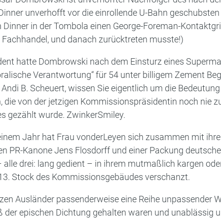
Dinner unverhofft vor die einrollende U-Bahn geschubsten
 Dinner in der Tombola einen George-Foreman-Kontaktgri
en Fachhandel, und danach zurücktreten musste!)
sident hatte Dombrowski nach dem Einsturz eines Superma
moralische Verantwortung“ für 54 unter billigem Zement
 Andi B. Scheuert, wissen Sie eigentlich um die Bedeutun
n, die von der jetzigen Kommissionspräsidentin noch nie z
es gezählt wurde. ZwinkerSmiley.
 einem Jahr hat Frau vonderLeyen sich zusammen mit ihr
chen PR-Kanone Jens Flosdorff und einer Packung deutsc
 alle drei: lang gedient – in ihrem mutmaßlich kargen od
 13. Stock des Kommissionsgebäudes verschanzt.
nzen Ausländer passenderweise eine Reihe unpassender Wi
ß der epischen Dichtung gehalten waren und unablässig 