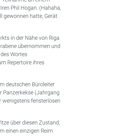
 Iren Phil Hogan. (Hahaha,
ll gewonnen hatte, Gerät
rkts in der Nähe von Riga
 Begrabene übernommen und
g des Wortes
um Repertoire ihres
em deutschen Büroleiter
her Panzerkekse (Jahrgang
er wenigstens fensterlosen
tze über diesen Zustand,
um einen einzigen Reim