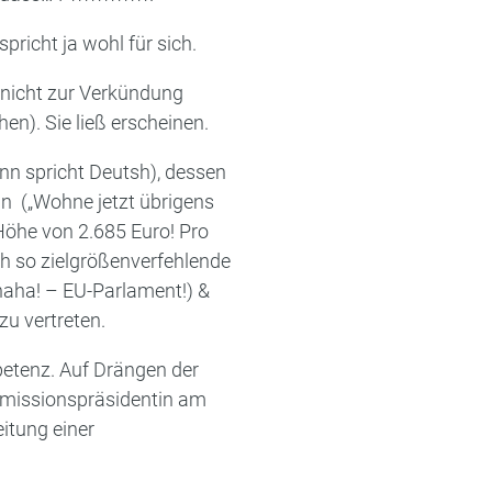
icht ja wohl für sich.
h nicht zur Verkündung
en). Sie ließ erscheinen.
n spricht Deutsh), dessen
in
(„Wohne jetzt übrigens
öhe von 2.685 Euro! Pro
ch so zielgrößenverfehlende
haha! – EU-Parlament!) &
u vertreten.
etenz. Auf Drängen der
mmissionspräsidentin am
itung einer