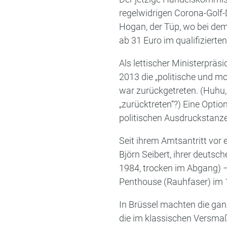
regelwidrigen Corona-Golf-
Hogan, der Tüp, wo bei dem
ab 31 Euro im qualifiziert
Als lettischer Ministerprä
2013 die „politische und 
war zurückgetreten. (Huhu,
„zurücktreten“?) Eine Optio
politischen Ausdruckstanz
Seit ihrem Amtsantritt vor
Björn Seibert, ihrer deuts
1984, trocken im Abgang) –
Penthouse (Rauhfaser) im
In Brüssel machten die ga
die im klassischen Versma