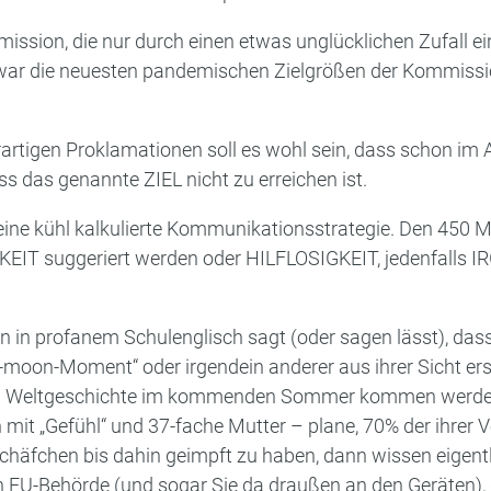
ission, die nur durch einen etwas unglücklichen Zufall ei
zwar die neuesten pandemischen Zielgrößen der Kommiss
tigen Proklamationen soll es wohl sein, dass schon im A
ss das genannte ZIEL nicht zu erreichen ist.
r eine kühl kalkulierte Kommunikationsstrategie. Den 450
KEIT suggeriert werden oder HILFLOSIGKEIT, jedenfall
in profanem Schulenglisch sagt (oder sagen lässt), das
moon-Moment“ oder irgendein anderer aus ihrer Sicht ers
en Weltgeschichte im kommenden Sommer kommen werde, 
n mit „Gefühl“ und 37-fache Mutter – plane, 70% der ihrer
chäfchen bis dahin geimpft zu haben, dann wissen eigentli
EU-Behörde (und sogar Sie da draußen an den Geräten), da