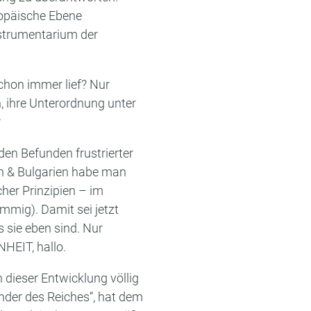
ropäische Ebene
nstrumentarium der
!
 schon immer lief? Nur
 ihre Unterordnung unter
?
 den Befunden frustrierter
en & Bulgarien habe man
her Prinzipien – im
mig). Damit sei jetzt
 sie eben sind. Nur
HEIT, hallo.
dieser Entwicklung völlig
nder des Reiches“, hat dem