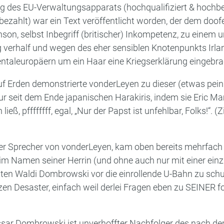
 des EU-Verwaltungsapparats (hochqualifiziert & hochbez
bezahlt) war ein Text veröffentlicht worden, der dem doof
son, selbst Inbegriff (britischer) Inkompetenz, zu einem 
 verhalf und wegen des eher sensiblen Knotenpunkts Irla
ntaleuropäern um ein Haar eine Kriegserklärung eingebra
auf Erden demonstrierte vonderLeyen zu dieser (etwas pein
ltur seit dem Ende japanischen Harakiris, indem sie Eric 
ß, pffffffff, egal, „Nur der Papst ist unfehlbar, Folks!“. (Zi
r Sprecher von vonderLeyen, kam oben bereits mehrfach v
 im Namen seiner Herrin (und ohne auch nur mit einer ei
nten Waldi Dombrowski vor die einrollende U-Bahn zu sch
en Desaster, einfach weil derlei Fragen eben zu SEINER 
sar Dombrowski ist unverhoffter Nachfolger des nach de