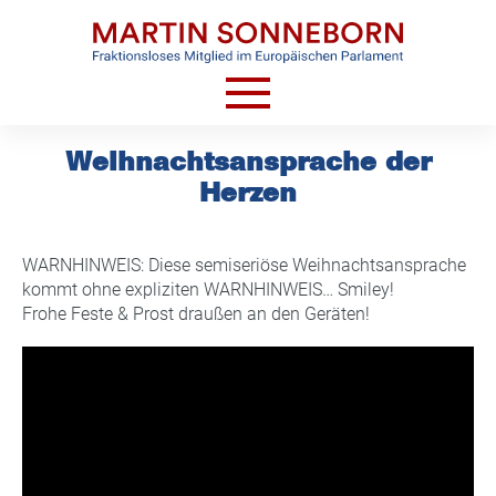
Skip
to
content
HOME
Weihnachtsansprache der
Herzen
AKTUELLES
VIDEOS
WARNHINWEIS: Diese semiseriöse Weihnachtsansprache
TERMINE
kommt ohne expliziten WARNHINWEIS… Smiley!
Frohe Feste & Prost draußen an den Geräten!
CV
KONTAKT