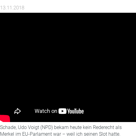
Der
13.11.2018
ahnungslose
Manfred
Weber”
Schade, Udo Voigt (NPD) bekam heute kein Rederecht als
Merkel im EU-Parlament war – weil ich seinen Slot hatte.