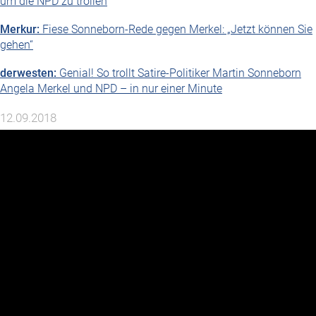
um die NPD zu trollen
Merkur:
Fiese Sonneborn-Rede gegen Merkel: „Jetzt können Sie
gehen“
derwesten:
Genial! So trollt Satire-Politiker Martin Sonneborn
Angela Merkel und NPD – in nur einer Minute
12.09.2018