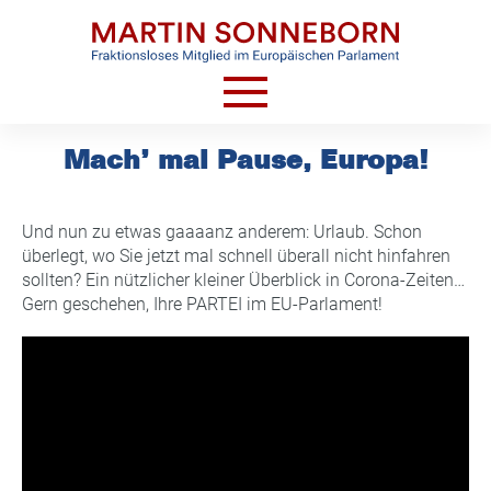
Skip
to
content
HOME
Mach’ mal Pause, Europa!
AKTUELLES
VIDEOS
Und nun zu etwas gaaaanz anderem: Urlaub. Schon
überlegt, wo Sie jetzt mal schnell überall nicht hinfahren
TERMINE
sollten? Ein nützlicher kleiner Überblick in Corona-Zeiten…
Gern geschehen, Ihre PARTEI im EU-Parlament!
CV
KONTAKT