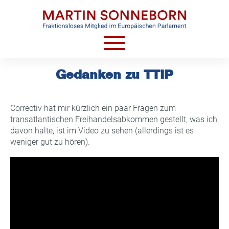
Skip
to
content
HOME
Gedanken zu TTIP
AKTUELLES
VIDEOS
Correctiv hat mir kürzlich ein paar Fragen zum
transatlantischen Freihandelsabkommen gestellt, was ich
TERMINE
davon halte, ist im Video zu sehen (allerdings ist es
weniger gut zu hören).
CV
KONTAKT