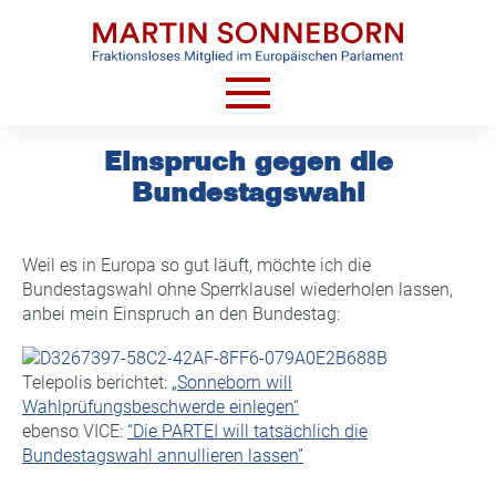
Skip
to
content
HOME
Einspruch gegen die
Bundestagswahl
AKTUELLES
VIDEOS
Weil es in Europa so gut läuft, möchte ich die
TERMINE
Bundestagswahl ohne Sperrklausel wiederholen lassen,
anbei mein Einspruch an den Bundestag:
CV
KONTAKT
Telepolis berichtet:
„Sonneborn will
Wahlprüfungsbeschwerde einlegen“
ebenso VICE:
“Die PARTEI will tatsächlich die
Bundestagswahl annullieren lassen”