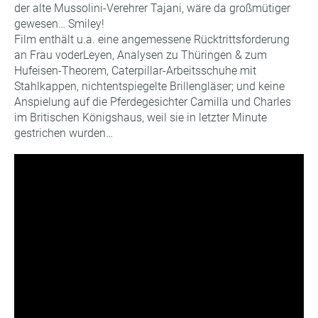
der alte Mussolini-Verehrer Tajani, wäre da großmütiger
gewesen… Smiley!
Film enthält u.a. eine angemessene Rücktrittsforderung
an Frau voderLeyen, Analysen zu Thüringen & zum
Hufeisen-Theorem, Caterpillar-Arbeitsschuhe mit
Stahlkappen, nichtentspiegelte Brillengläser; und keine
Anspielung auf die Pferdegesichter Camilla und Charles
im Britischen Königshaus, weil sie in letzter Minute
gestrichen wurden…