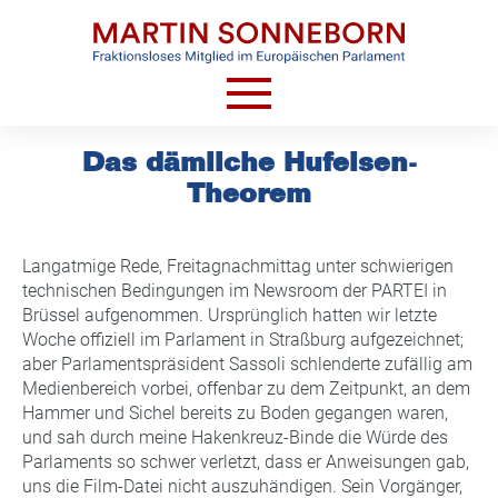
Skip
to
content
HOME
Das dämliche Hufeisen-
Theorem
AKTUELLES
VIDEOS
Langatmige Rede, Freitagnachmittag unter schwierigen
TERMINE
technischen Bedingungen im Newsroom der PARTEI in
Brüssel aufgenommen. Ursprünglich hatten wir letzte
CV
Woche offiziell im Parlament in Straßburg aufgezeichnet;
KONTAKT
aber Parlamentspräsident Sassoli schlenderte zufällig am
Medienbereich vorbei, offenbar zu dem Zeitpunkt, an dem
Hammer und Sichel bereits zu Boden gegangen waren,
und sah durch meine Hakenkreuz-Binde die Würde des
Parlaments so schwer verletzt, dass er Anweisungen gab,
uns die Film-Datei nicht auszuhändigen. Sein Vorgänger,