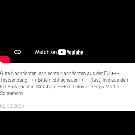
Gute Nachrichten, schlechte Nachrichten aus der EU +++
Testsendung +++ Bitte nicht schauen! +++ (fast) live aus dem
EU-Parlament in Straßburg +++ mit Sibylle Berg & Martin
Sonneborn
02.02.2025