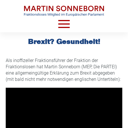
Skip
to
content
HOME
Brexit? Gesundheit!
AKTUELLES
VIDEOS
Als inoffizeller Fraktionsführer der Fraktion der
Fraktionslosen hat Martin Sonneborn (MEP, Die PARTEI)
TERMINE
eine allgemeingültige Erklärung zum Brexit abgegeben
(mit bald nicht mehr notwendigen englischen Untertiteln):
CV
KONTAKT