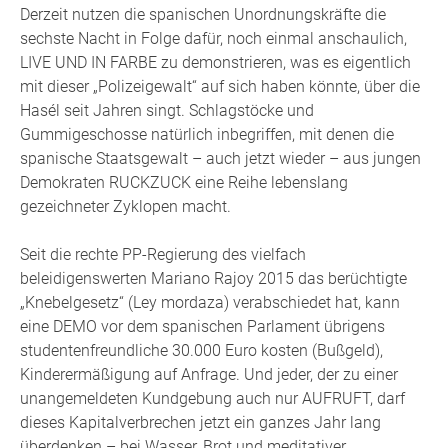
Derzeit nutzen die spanischen Unordnungskräfte die
sechste Nacht in Folge dafür, noch einmal anschaulich,
LIVE UND IN FARBE zu demonstrieren, was es eigentlich
mit dieser „Polizeigewalt“ auf sich haben könnte, über die
Hasél seit Jahren singt. Schlagstöcke und
Gummigeschosse natürlich inbegriffen, mit denen die
spanische Staatsgewalt – auch jetzt wieder – aus jungen
Demokraten RUCKZUCK eine Reihe lebenslang
gezeichneter Zyklopen macht.
Seit die rechte PP-Regierung des vielfach
beleidigenswerten Mariano Rajoy 2015 das berüchtigte
„Knebelgesetz“ (Ley mordaza) verabschiedet hat, kann
eine DEMO vor dem spanischen Parlament übrigens
studentenfreundliche 30.000 Euro kosten (Bußgeld),
Kinderermäßigung auf Anfrage. Und jeder, der zu einer
unangemeldeten Kundgebung auch nur AUFRUFT, darf
dieses Kapitalverbrechen jetzt ein ganzes Jahr lang
überdenken – bei Wasser, Brot und meditativer