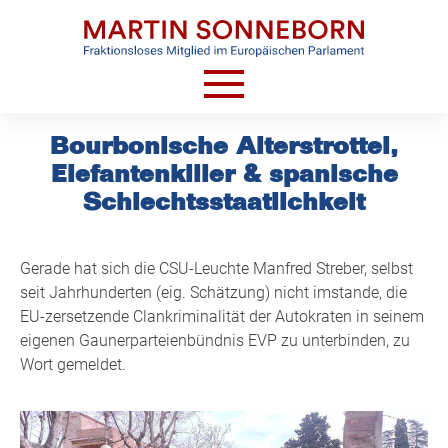
Skip
to
content
HOME
Bourbonische Alterstrottel,
Elefantenkiller & spanische
AKTUELLES
Schlechtsstaatlichkeit
VIDEOS
TERMINE
Gerade hat sich die CSU-Leuchte Manfred Streber, selbst
CV
seit Jahrhunderten (eig. Schätzung) nicht imstande, die
EU-zersetzende Clankriminalität der Autokraten in seinem
KONTAKT
eigenen Gaunerparteienbündnis EVP zu unterbinden, zu
Wort gemeldet.