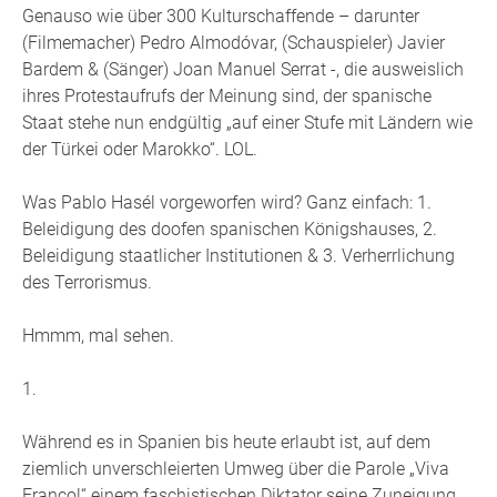
Genauso wie über 300 Kulturschaffende – darunter
(Filmemacher) Pedro Almodóvar, (Schauspieler) Javier
Bardem & (Sänger) Joan Manuel Serrat -, die ausweislich
ihres Protestaufrufs der Meinung sind, der spanische
Staat stehe nun endgültig „auf einer Stufe mit Ländern wie
der Türkei oder Marokko“. LOL.
Was Pablo Hasél vorgeworfen wird? Ganz einfach: 1.
Beleidigung des doofen spanischen Königshauses, 2.
Beleidigung staatlicher Institutionen & 3. Verherrlichung
des Terrorismus.
Hmmm, mal sehen.
1.
Während es in Spanien bis heute erlaubt ist, auf dem
ziemlich unverschleierten Umweg über die Parole „Viva
Franco!“ einem faschistischen Diktator seine Zuneigung