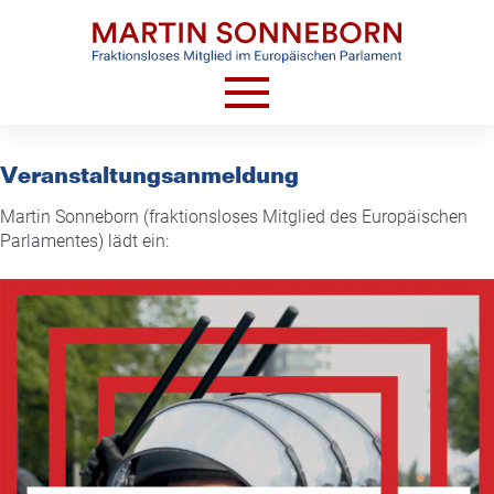
Skip
to
content
HOME
Veranstaltungsanmeldung
AKTUELLES
Martin Sonneborn (fraktionsloses Mitglied des Europäischen
VIDEOS
Parlamentes) lädt ein:
TERMINE
CV
KONTAKT