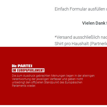
Einfach Formular ausfüllen 
Vielen Dank f
*Versand ausschließlich nac
Shirt pro Haushalt (Partnerlo
Die zum Ausdruck gebrachten Meinungen liegen in der alleinigen
Verantwortung der jeweiligen Verfasser und geben nicht
unbedingt den offiziellen Standpunkt des Europäischen
Parlaments wieder.