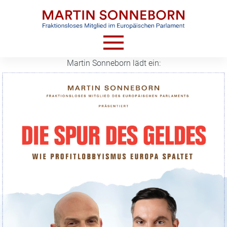
Skip
to
content
Martin Sonneborn lädt ein:
HOME
AKTUELLES
VIDEOS
TERMINE
CV
KONTAKT