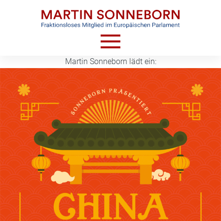
Skip
to
content
Martin Sonneborn lädt ein:
HOME
AKTUELLES
VIDEOS
TERMINE
CV
KONTAKT